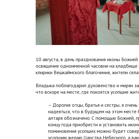
10 августа, в день празднования иконы Божие
освящение одноименной часовни на кладбище 
клирики Вешкаймского благочиния, жители села
Владыка поблагодарил духовенство и мирян за
что вскоре на месте, где покоятся усопшие жит
– Дорогие отцы, братья и сестры, я очень
надеяться, что в будущем на этом месте 
алтаря обозначено. С помощью Божией, п
концу года приобрести и установить иконо
поминовения усопших можно будет соверш
усопшим желаю Царства Небесного, а вам 