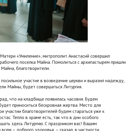
й Матери «Умиление», митрополит Анастасий совершил
рабочего поселка Майна. Помолиться с архипастырем пришли
 Майна, благотворители.
 посильное участие в возведение церкви и выразил надежду,
ели Майны, будет совершаться Литургия.
 рад, что на кладбище появилась часовня. Будем
будет приноситься бескровная жертва. Место для
ри участии благотворителей будем стараться уже к
стас. Тепло в храме есть, так что в дни особого
ать здесь Литургию. С праздником вас! Вашим
всем – доброго здоровья, – сказал, в частности,