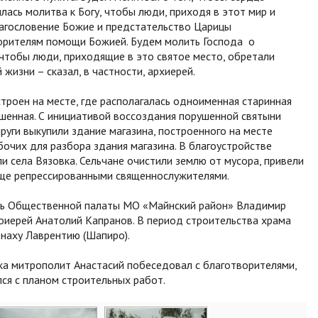
лась молитва к Богу, чтобы люди, приходя в этот мир и
благословение Божие и предстательство Царицы
ворителям помощи Божией. Будем молить Господа о
 чтобы люди, приходящие в это святое место, обретали
жизни – сказал, в частности, архиерей.
троен на месте, где располагалась одноименная старинная
рушенная. С инициативой воссоздания порушенной святыни
руги выкупили здание магазина, построенного на месте
бочих для разбора здания магазина. В благоустройстве
 села Вязовка. Сельчане очистили землю от мусора, привели
еще репрессированными священнослужителями.
ль Общественной палаты МО «Майнский район» Владимир
оиерей Анатолий Капранов. В период строительства храма
наху Лаврентию (Шапиро).
вка митрополит Анастасий побеседовал с благотворителями,
ся с планом строительных работ.