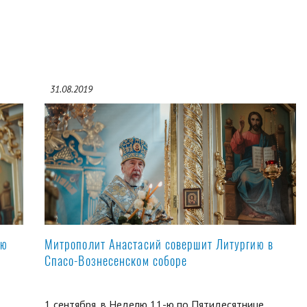
31.08.2019
ую
Митрополит Анастасий совершит Литургию в
Спасо-Вознесенском соборе
1 сентября, в Неделю 11-ю по Пятидесятнице,