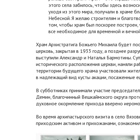
этого села забилось, чтобы здесь возноси
уходя из этого мира, получали в храме 
Небесной. Я желаю строителям и благот
том, чтобы храм был поскорее построен,
все необходимое для временной и вечной 
Храм Архистратига Божьего Михаила будет пос
церковь, закрытая в 1933 году, а позднее раз
выступили Александр и Наталья Бармотины. Суп
исторического расположения церкви, наняли ра
территории будущего храма участвовали жители
в надлежащий вид кусты акации, посаженные 
В субботниках принимали участие председате
Демин, благочинный Вешкаймского округа прот
духовное окормление прихода вверено иеромо
Во время архипастырского визита в село Вязо
приходским активом и прихожанами, ознакомил