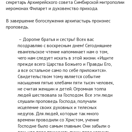
секретарь Архиерейского совета Симбирской митрополии
иеромонах Филарет и духовенство прихода.
В завершение богослужения архипастырь произнес
проповедь.
– Дорогие братья и сестры! Всех вас
поздравляю с воскресным днем! Сегодняшнее
евангельское чтение напоминает нам о том,
чего нам следует искать в этой жизни. «Ищите
прежде всего Царства Божьего и Правды Его,
а все остальное само по себе приложится».
Свидетельством тому является событие
насыщения пятью хлебами пяти тысяч человек,
не считая женщин и детей. Огромная толпа
людей шествовала за Господом. Все эти люди
слушали проповедь Господа, получали
исцеление своих духовных и телесных
недугов. Для людей, которые так много
времени проводили со Христом, учение
Господне было самым главным. Они забыли о
том, что пора принимать пищу, пора кормить