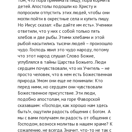
детей. Апостолы подошли ко Христу и
попросили отпустить этих людей, чтобы они
могли пойти в окрестные села и купить пишу.
Но Иисус сказал: «Вы дайте им есть». Ученики
ответили, что у них с собой только пять
хлебов и две рыбы. Этими хлебами и этой
рыбой насытились тысячи людей – произошло
чудо. Господь явил это чудо народу, потому
что этот народ слушал Слово Божие,
углублялся в тайны Царства Божьего. Люди
сердцем почувствовали, что их Учитель – не
просто человек, что в нем есть Божественная
природа. Умом они еще не понимали: Кто
перед ними, но сердцем они чувствовали
Божественное присутствие. Эти люди,
подобно апостолам, на горе Фаворской
сказавшим: «Господи, как хорошо нам здесь
быть!», ощутили радость общения с Богом. А
мы с вами получаем ли радость от общения с
Господом, вознося молитвы в нашем храме? К
сожалению, не всегда. Значит, что-то не так с