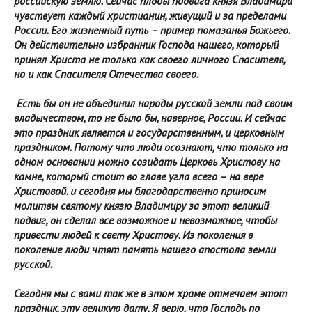
российскую землю. Сейчас плоды подвига князя Владимира
чувствует каждый христианин, живущий и за пределами
России. Его жизненный путь – пример помазанья Божьего.
Он действительно избранник Господа нашего, который
принял Христа не только как своего личного Спасителя,
но и как Спасителя Отечества своего.
Есть бы он не объединил народы русской земли под своим
владычеством, то не было бы, наверное, России. И сейчас
это праздник является и государственным, и церковным
праздником. Потому что люди осознают, что только на
одном основании можно созидать Церковь Христову на
камне, который стоит во главе угла всего – на вере
Христовой. и сегодня мы благодарственно приносим
молитвы святому князю Владимиру за этот великий
подвиг, он сделал все возможное и невозможное, чтобы
привести людей к свету Христову. Из поколения в
поколение люди чтят память нашего апостола земли
русской.
Сегодня мы с вами так же в этом храме отмечаем этот
праздник, эту великую дату. Я верю, что Господь по