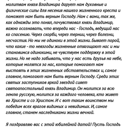
молитвам князя Владимира дарует нам духовные и
физические силы для несения нашего жизненного креста и
поможет нам быть верным Господу. Нам с вами, так же,
как однажды это понял, почувствовал князь Владимир,
важно осознавать, что впереди нас - Господь, ведущий нас
ко спасению. Через скорби, через тернии, через болезни,
несчастия. Но мы не одиноки в этой жизни. Бывает порой,
что какие - то невзгоды жизненные отягощают нас и мы
становимся одинокими, не чувствуем поддержку в этой
жизни. Но не надо забывать, что у нас есть друзья на небе,
которые молятся за нас, которые помогают нам
выстоять в этих жизненных обстоятельствах и, самое
главное, помогают нам быть верным Господу. Среди этих
святых заступников яркой звездой сияет
святоапостольный князь Владимир. Он молится за всю
землю русскую, молится за каждого человека, кто живет
во Христе и со Христом. И с вот таким воинством мы
победим всех врагов видимых и невидимых. И, самое
главное, станем наследниками жизни вечной.
Я поздравляю вас с этой юбилейной датой! Пусть Господь