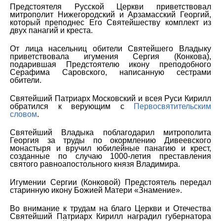
Предстоятеля Русской Церкви приветствовал
митрополит Нижегородский и Арзамасский Георгий,
который преподнес Его Святейшеству комплект из
двух панагий и креста.
От лица насельниц обители Святейшего Владыку
приветствовала игумения Сергия (Конкова),
подарившая Предстоятелю икону преподобного
Серафима Саровского, написанную сестрами
обители.
Святейший Патриарх Московский и всея Руси Кирилл
обратился к верующим с
Первосвятительским
словом
.
Святейший Владыка поблагодарил митрополита
Георгия за труды по окормлению Дивеевского
монастыря и вручил юбилейные панагию и крест,
созданные по случаю 1000-летия преставления
святого равноапостольного князя Владимира.
Игумении Сергии (Конковой) Предстоятель передал
старинную икону Божией Матери «Знамение».
Во внимание к трудам на благо Церкви и Отечества
Святейший Патриарх Кирилл наградил губернатора