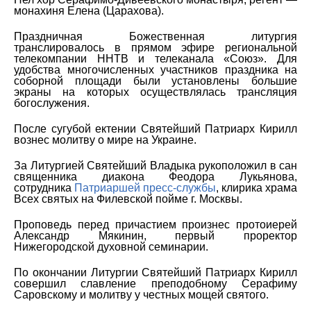
монахиня Елена (Царахова).
Праздничная Божественная литургия
транслировалось в прямом эфире региональной
телекомпании ННТВ и телеканала «Союз». Для
удобства многочисленных участников праздника на
соборной площади были установлены большие
экраны на которых осуществлялась трансляция
богослужения.
После сугубой ектении Святейший Патриарх Кирилл
вознес молитву о мире на Украине.
За Литургией Святейший Владыка рукоположил в сан
священника диакона Феодора Лукьянова,
сотрудника
Патриаршей пресс-службы
, клирика храма
Всех святых на Филевской пойме г. Москвы.
Проповедь перед причастием произнес протоиерей
Александр Мякинин, первый проректор
Нижегородской духовной семинарии.
По окончании Литургии Святейший Патриарх Кирилл
совершил славление преподобному Серафиму
Саровскому и молитву у честных мощей святого.