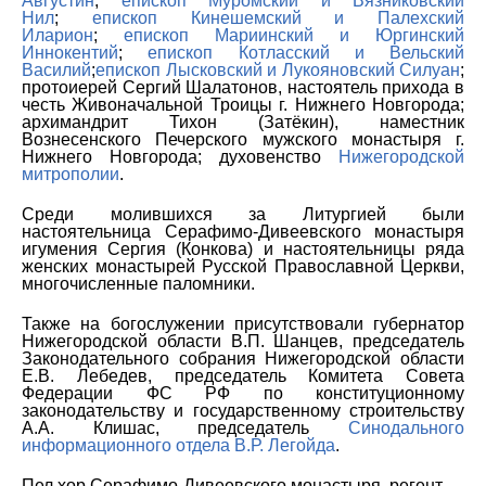
Августин
;
епископ Муромский и Вязниковский
Нил
;
епископ Кинешемский и Палехский
Иларион
;
епископ Мариинский и Юргинский
Иннокентий
;
епископ Котласский и Вельский
Василий
;
епископ Лысковский и Лукояновский Силуан
;
протоиерей Сергий Шалатонов, настоятель прихода в
честь Живоначальной Троицы г. Нижнего Новгорода;
архимандрит Тихон (Затёкин), наместник
Вознесенского Печерского мужского монастыря г.
Нижнего Новгорода; духовенство
Нижегородской
митрополии
.
Среди молившихся за Литургией были
настоятельница Серафимо-Дивеевского монастыря
игумения Сергия (Конкова) и настоятельницы ряда
женских монастырей Русской Православной Церкви,
многочисленные паломники.
Также на богослужении присутствовали губернатор
Нижегородской области В.П. Шанцев, председатель
Законодательного собрания Нижегородской области
Е.В. Лебедев, председатель Комитета Совета
Федерации ФС РФ по конституционному
законодательству и государственному строительству
А.А. Клишас, председатель
Синодального
информационного отдела
В.Р. Легойда
.
Пел хор Серафимо-Дивеевского монастыря, регент —