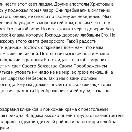
ли нести этот свет людям. Другие апостолы Христовы в
ь у подножья горы Фавор. Они пребывали в смятении
оватого юношу, не смогли по своему же неведению. Мы с
дении. Блуждаем в море житейском, просим чего-то у
ся Его святой воле. Но ведь только через доверие Богу
ской славы, которую Господь даровал любящим Его. Не
скорку этого света фаворского. Такой радости
ти единицы Господь открывает всем нам, что наша
ием к жизни вечной. Подготовиться к вечности можно
знал, какие страдания Его ожидают и, чтобы укрепить
ает им свет Своего Божества. Своим Преображением
ться и уповать им надо не на мир, во грехе лежащий, а
т им Царство Небесное. Так и мы с вами должны
 Господа. Ему мы должны посвятить свою жизнь, чтобы
и достичь радости Преображения своей души, – сказал
поздравил клириков и прихожан храма с престольным
ния прихода. Владыка высоко оценил труды отца-настоятеля
одарил его, руководителей района и благотворителей за
ркви.