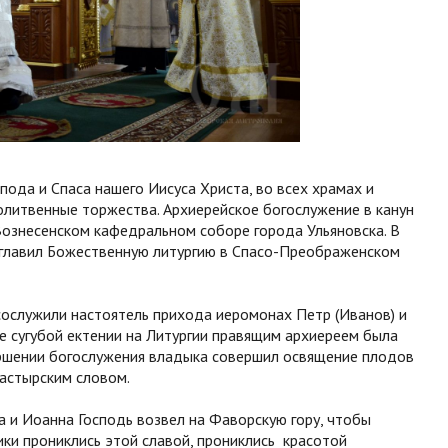
пода и Спаса нашего Иисуса Христа, во всех храмах и
литвенные торжества. Архиерейское богослужение в канун
Вознесенском кафедральном соборе города Ульяновска. В
главил Божественную литургию в Спасо-Преображенском
ослужили настоятель прихода иеромонах Петр (Иванов) и
 сугубой ектении на Литургии правящим архиереем была
ершении богослужения владыка совершил освящение плодов
пастырским словом.
 и Иоанна Господь возвел на Фаворскую гору, чтобы
ики прониклись этой славой, прониклись красотой