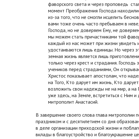
фаворского света и через проповедь ста
момент Преображения Господа находилис
из-за того, что не смогли исцелить бесн
вами тоже очень часто пребываем в неве
Господа, но не доверяем Ему, не доверяем
мы можем стать причастниками той фавор
каждый из нас может при жизни увидеть и
удостаиваются лишь единицы. Но через э
земная жизнь является лишь приготовлен
только через крест и страдания. Господь 
учеников перед страданиями, Он открыв
Христос показывает апостолам, что надея
на Того, Кто дарует им жизнь, Кто даруе
возложить свои надежды не на мир, а на
уже здесь, на Земле, встретиться с Ним 
митрополит Анастасий.
В завершение своего слова глава митрополии 
праздником и с десятилетием со дня образова
в деле организации приходской жизни и поблаг
вклады в благоустройство и благоукрашение це