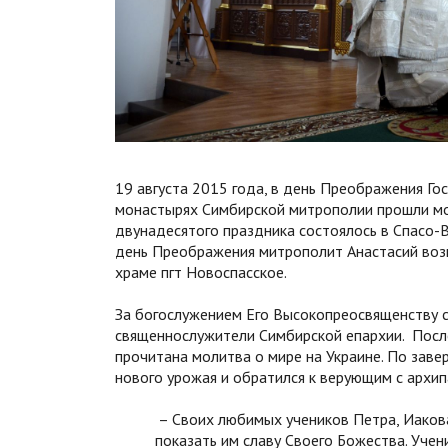
19 августа 2015 года, в день Преображения Гос
монастырях Симбирской митрополии прошли мо
двунадесятого праздника состоялось в Спасо-
день Преображения митрополит Анастасий воз
храме пгт Новоспасское.
За богослужением Его Высокопреосвященству с
священнослужители Симбирской епархии. После
прочитана молитва о мире на Украине. По зав
нового урожая и обратился к верующим с архи
– Своих любимых учеников Петра, Иакова
показать им славу Своего Божества. Учен