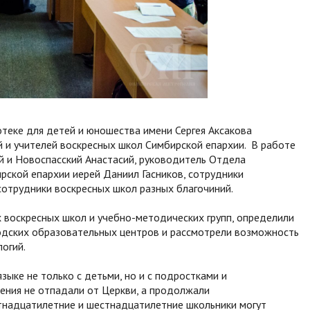
теке для детей и юношества имени Сергея Аксакова
й и учителей воскресных школ Симбирской епархии. В работе
й и Новоспасский Анастасий, руководитель Отдела
рской епархии иерей Даниил Гасников, сотрудники
сотрудники воскресных школ разных благочиний.
воскресных школ и учебно-методических групп, определили
одских образовательных центров и рассмотрели возможность
огий.
зыке не только с детьми, но и с подростками и
ения не отпадали от Церкви, а продолжали
тнадцатилетние и шестнадцатилетние школьники могут