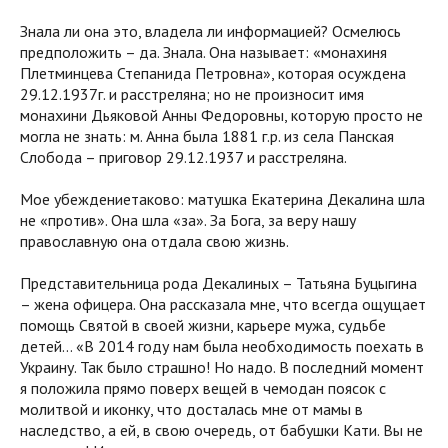
Знала ли она это, владела ли информацией? Осмелюсь
предположить – да. Знала. Она называет: «монахиня
Плетминцева Степанида Петровна», которая осуждена
29.12.1937г. и расстреляна; но не произносит имя
монахини Дьяковой Анны Федоровны, которую просто не
могла не знать: м. Анна была 1881 г.р. из села Панская
Слобода – приговор 29.12.1937 и расстреляна.
Мое убеждениетаково: матушка Екатерина Декалина шла
не «против». Она шла «за». За Бога, за веру нашу
православную она отдала свою жизнь.
Представительница рода Декалиных – Татьяна Буцыгина
– жена офицера. Она рассказала мне, что всегда ощущает
помощь Святой в своей жизни, карьере мужа, судьбе
детей… «В 2014 году нам была необходимость поехать в
Украину. Так было страшно! Но надо. В последний момент
я положила прямо поверх вещей в чемодан поясок с
молитвой и иконку, что досталась мне от мамы в
наследство, а ей, в свою очередь, от бабушки Кати. Вы не