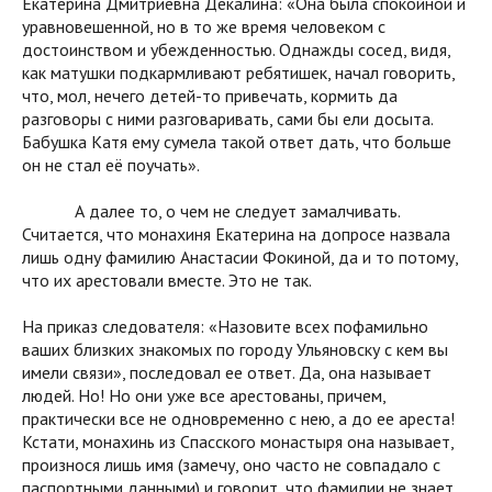
Екатерина Дмитриевна Декалина: «Она была спокойной и
уравновешенной, но в то же время человеком с
достоинством и убежденностью. Однажды сосед, видя,
как матушки подкармливают ребятишек, начал говорить,
что, мол, нечего детей-то привечать, кормить да
разговоры с ними разговаривать, сами бы ели досыта.
Бабушка Катя ему сумела такой ответ дать, что больше
он не стал её поучать».
А далее то, о чем не следует замалчивать.
Считается, что монахиня Екатерина на допросе назвала
лишь одну фамилию Анастасии Фокиной, да и то потому,
что их арестовали вместе. Это не так.
На приказ следователя: «Назовите всех пофамильно
ваших близких знакомых по городу Ульяновску с кем вы
имели связи», последовал ее ответ. Да, она называет
людей. Но! Но они уже все арестованы, причем,
практически все не одновременно с нею, а до ее ареста!
Кстати, монахинь из Спасского монастыря она называет,
произнося лишь имя (замечу, оно часто не совпадало с
паспортными данными) и говорит, что фамилии не знает.