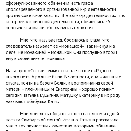
сформулированного обвинения, есть графа
«подозреваемого в организованной к-р деятельности
против Советской власти». В этой «к-р деятельности», т.е.
контрреволюционной деятельности, обвинялись 55
человек, чьи жизни оборвались в одну ночь.
Мне, что называется, бросилось в глаза, что
следователь называет ее «монашкой», так именуя и в
деле. Не монахиней – монашкой. Она послушно вторит
ему в своей анкете: монашка.
На вопрос «Состав семьи» она дает ответ «Родных
никого нет». А родные были. В частности, они жили ниже
спуска, почти на берегу Волги, и воспоминания своей
матери – племянницы м. Екатерины – хорошо помнит
сегодня Татьяна Буцыгина. Матушку Екатерину в их роду
называют «бабушка Катя».
Мне довелось общаться с нею на одном из дней
памяти Симбирской святой. Именно Татьяна рассказала
мне о тех личностных качествах, которыми обладала