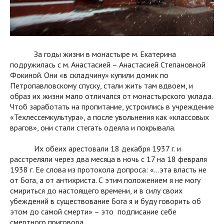
За годы жизни в монастыре м. Екатерина
подружилась с м. Анастасией – Анастасией Степановной
Фокиной. Они «в складчину» купили домик по
Петропавловскому спуску, стали жить там вдвоем, и
образ их жизни мало отличался от монастырского уклада.
Чтоб заработать на пропитание, устроились в учреждение
«Техлессемкультура», а после увольнения как «классовых
врагов», они стали стегать одеяла и покрывала.
Их обеих арестовали 18 декабря 1937 г. и
расстреляли через два месяца в ночь с 17 на 18 февраля
1938 г. Ее слова из протокола допроса: «…эта власть не
от Бога, а от антихриста. С этим положением я не могу
смириться до настоящего времени, и в силу своих
убеждений в существование Бога я и буду говорить об
этом до самой смерти» – это подписание себе
смертного приговора.