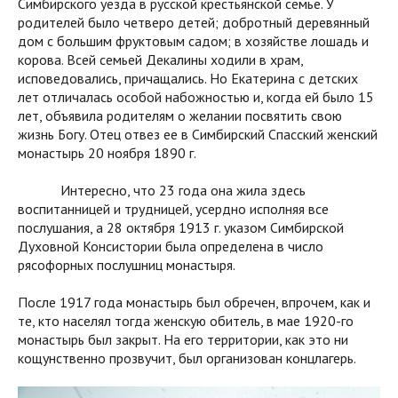
Симбирского уезда в русской крестьянской семье. У
родителей было четверо детей; добротный деревянный
дом с большим фруктовым садом; в хозяйстве лошадь и
корова. Всей семьей Декалины ходили в храм,
исповедовались, причащались. Но Екатерина с детских
лет отличалась особой набожностью и, когда ей было 15
лет, объявила родителям о желании посвятить свою
жизнь Богу. Отец отвез ее в Симбирский Спасский женский
монастырь 20 ноября 1890 г.
Интересно, что 23 года она жила здесь
воспитанницей и трудницей, усердно исполняя все
послушания, а 28 октября 1913 г. указом Симбирской
Духовной Консистории была определена в число
рясофорных послушниц монастыря.
После 1917 года монастырь был обречен, впрочем, как и
те, кто населял тогда женскую обитель, в мае 1920-го
монастырь был закрыт. На его территории, как это ни
кощунственно прозвучит, был организован концлагерь.