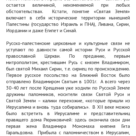
остается величиной, неизменяемой при любых
обстоятельствах. Кстати, понятие «Святая Земля»
включает в себя исторические территории нынешней
Палестины (государство Израиль и ПНА), Ливана, Сирии,
Иордании и даже Египет и Синай.
Русско-палестинские церковные и культурные связи не
уступают по давности самой истории Руси и Русской
православной Церкви. По преданию, первым
митрополитом, крестившим Русь с князем Владимиром,
был святой Михаил Сирин, т.е. сириец по происхождению.
Первое русское посольство на Ближний Восток было
отправлено Владимиром Святым в 1001г. А всего через
30-40 лет после Крещения уже ходили по Русской Земле
дружины паломников, носители связи Святой Руси и
Святой Земли – калики перехожие, «которые пришли из
Иерусалима и вновь туда собирались». В XII веке можно
было встретить в Иерусалиме и представительниц
правящего дома Рюриковичей: здесь окончила свои дни
первая жена Владимира Мономаха княгиня Гита
Гаральдовна. Прибыла с паломничеством в Иерусалим,