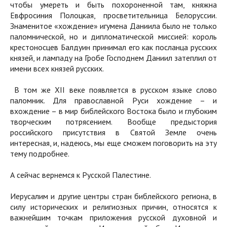
чтобы умереть и быть похороненной там, княжна
Евфросиния Полоцкая, просветительница Белоруссии.
Знаменитое «хождение» игумена Даниила было не только
паломнической, но и дипломатической миссией: король
крестоносцев Балдуин принимал его как посланца русских
князей, и лампаду на Гробе Господнем Даниил затеплил от
имени всех князей русских.
В том же XII веке появляется в русском языке слово
паломник. Для православной Руси хождение – и
вхождение – в мир библейского Востока было и глубоким
творческим потрясением. Вообще предыстория
российского присутствия в Святой Земле очень
интересная, и, надеюсь, мы еще сможем поговорить на эту
тему подробнее.
А сейчас вернемся к Русской Палестине.
Иерусалим и другие центры стран библейского региона, в
силу исторических и религиозных причин, относятся к
важнейшим точкам приложения русской духовной и