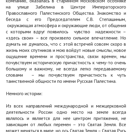
компанию, оказалась в старинном московском особняке
на улице Забелина в Центре Императорского
Православного Палестинского Общества. Знакомство и
беседа с его Председателем С.В. Степашиным,
окружающая атмосфера и окружающие люди, от общения
с которыми вдруг появилось чувство надежности –
«здесь свои» – все произвело сильное впечатление. Но
думать не думалось, что с этой встречей совсем скоро в
жизнь моих спутников и мою войдут новые смыслы, новое
ощущение времени и пространства, связи времен, мы
почувствуем историческую причастность к чему-то очень
большому и важному, не всегда легко передаваемому
словами – мы почувствуем причастность к чуть
таинственной общности по имени Русская Палестина.
Немного истории:
Из всех направлений международной и межцерковной
деятельности России одно место на земле всегда
являлось и является для нее центром притяжения, не
зависящим от любых перемен – это Святая Земля. Все
может меняться в мире, но ось Святая Земля – Святая Русь